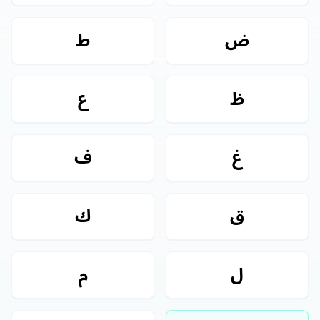
ض
ط
ظ
ع
غ
ف
ق
ك
ل
م