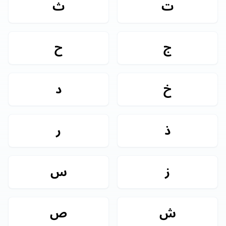
ت
ث
ج
ح
خ
د
ذ
ر
ز
س
ش
ص