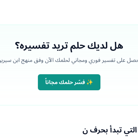
هل لديك حلم تريد تفسيره؟
صل على تفسير فوري ومجاني لحلمك الآن وفق منهج ابن سيري
✨ فسّر حلمك مجاناً
التي تبدأ بحرف ن