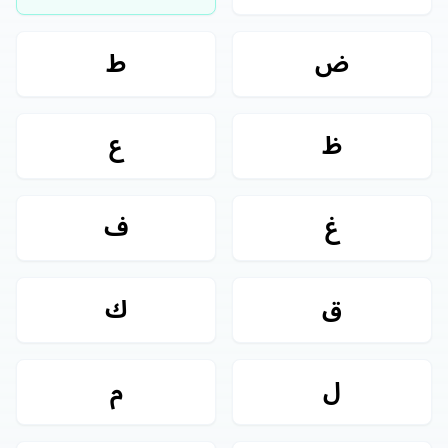
ض
ط
ظ
ع
غ
ف
ق
ك
ل
م