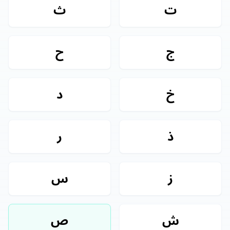
ت
ث
ج
ح
خ
د
ذ
ر
ز
س
ش
ص