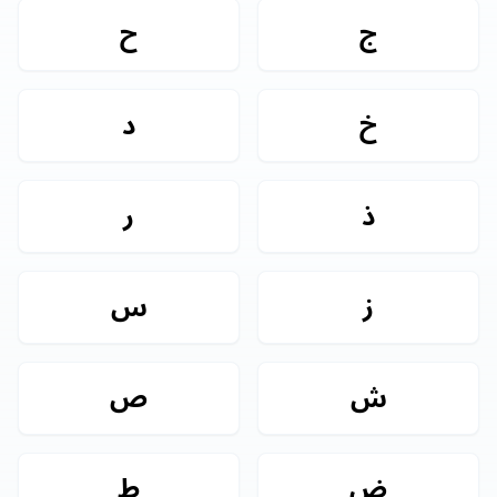
ج
ح
خ
د
ذ
ر
ز
س
ش
ص
ض
ط