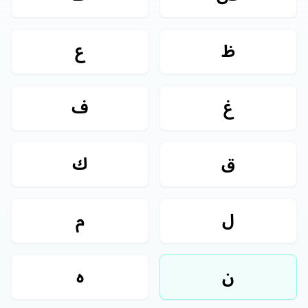
ظ
ع
غ
ف
ق
ك
ل
م
ن
ه