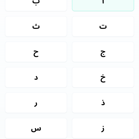
ا
ب
ت
ث
ج
ح
خ
د
ذ
ر
ز
س