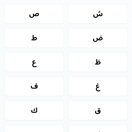
ش
ص
ض
ط
ظ
ع
غ
ف
ق
ك