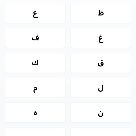
ظ
ع
غ
ف
ق
ك
ل
م
ن
ه