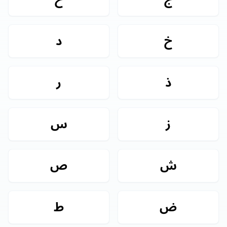
خ
د
ذ
ر
ز
س
ش
ص
ض
ط