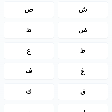
ش
ص
ض
ط
ظ
ع
غ
ف
ق
ك