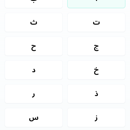
ت
ث
ج
ح
خ
د
ذ
ر
ز
س