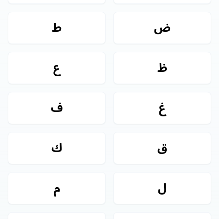
ض
ط
ظ
ع
غ
ف
ق
ك
ل
م