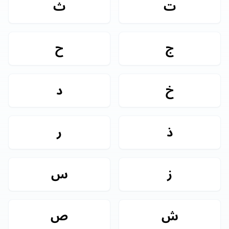
ت
ث
ج
ح
خ
د
ذ
ر
ز
س
ش
ص