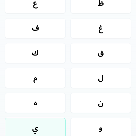
ظ
ع
غ
ف
ق
ك
ل
م
ن
ه
و
ي