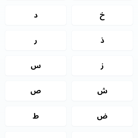
خ
د
ذ
ر
ز
س
ش
ص
ض
ط