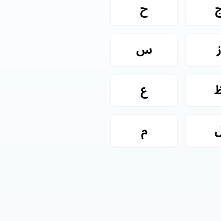
ح
س
ع
م