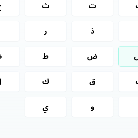
ت
ث
ج
ذ
ر
ز
ض
ط
ظ
ق
ك
ل
و
ي