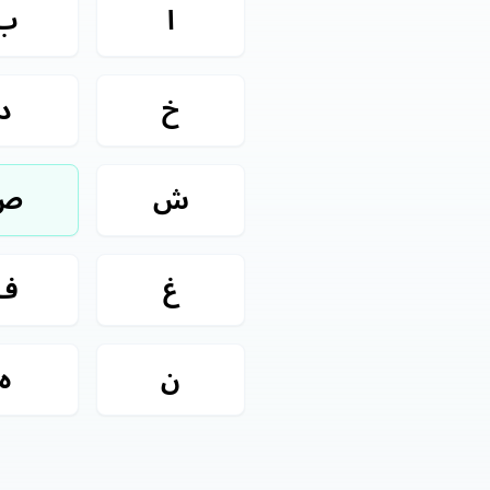
ا
ب
خ
د
ش
ص
غ
ف
ن
ه