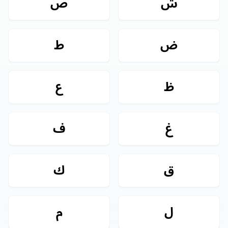
ش
ص
ض
ط
ظ
ع
غ
ف
ق
ك
ل
م