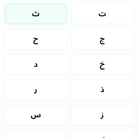
ت
ث
ج
ح
خ
د
ذ
ر
ز
س