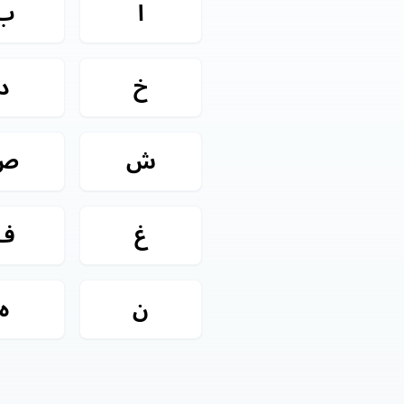
ا
ب
خ
د
ش
ص
غ
ف
ن
ه