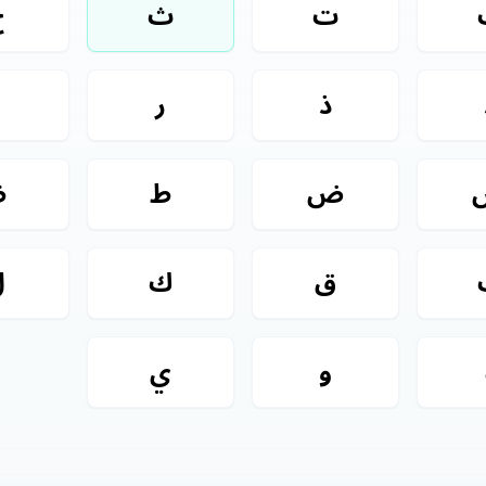
ت
ث
ج
ذ
ر
ز
ض
ط
ظ
ق
ك
ل
و
ي