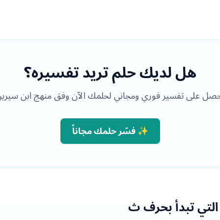
هل لديك حلم تريد تفسيره؟
صل على تفسير فوري ومجاني لحلمك الآن وفق منهج ابن سيري
✨ فسّر حلمك مجاناً
التي تبدأ بحرف ث