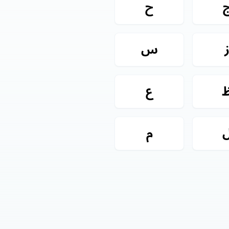
ح
س
ع
م