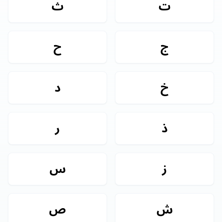
ت
ث
ج
ح
خ
د
ذ
ر
ز
س
ش
ص