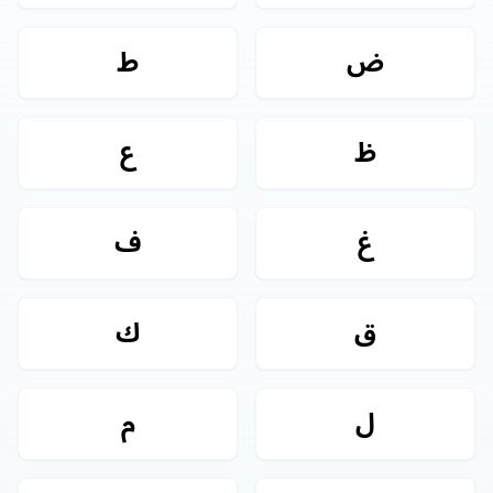
ض
ط
ظ
ع
غ
ف
ق
ك
ل
م