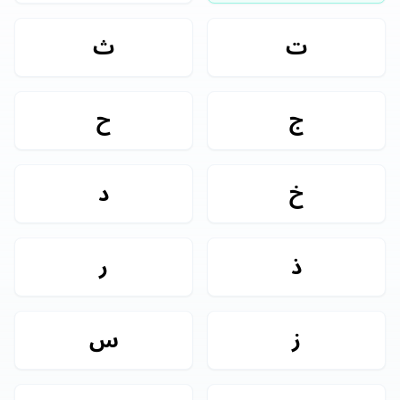
ت
ث
ج
ح
خ
د
ذ
ر
ز
س