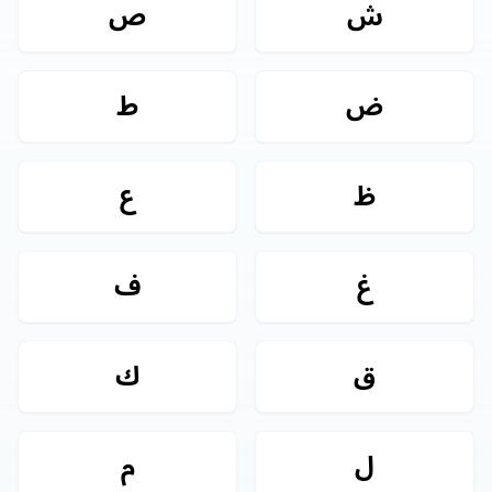
ش
ص
ض
ط
ظ
ع
غ
ف
ق
ك
ل
م