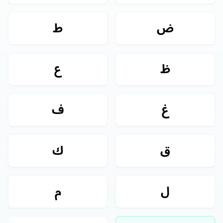
ض
ط
ظ
ع
غ
ف
ق
ك
ل
م