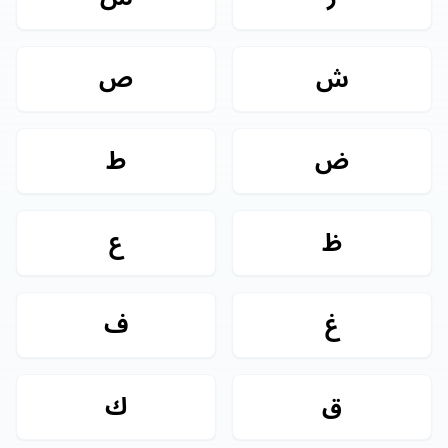
ش
ص
ض
ط
ظ
ع
غ
ف
ق
ك