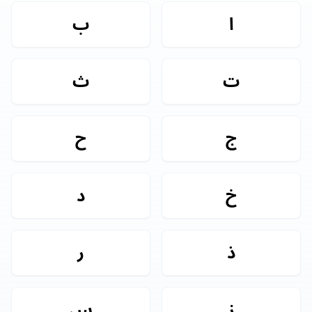
ا
ب
ت
ث
ج
ح
خ
د
ذ
ر
ز
س