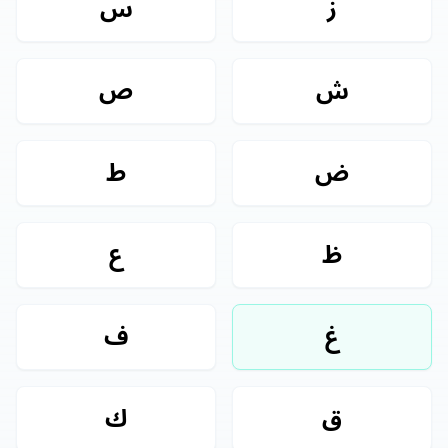
ز
س
ش
ص
ض
ط
ظ
ع
غ
ف
ق
ك