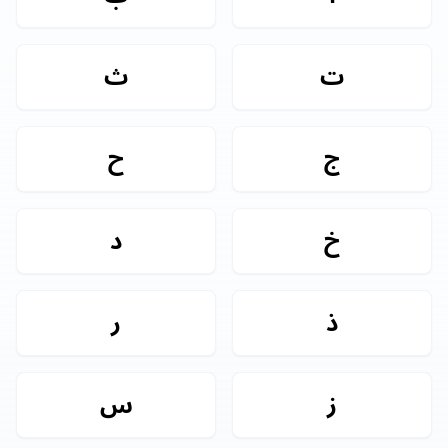
ت
ث
ج
ح
خ
د
ذ
ر
ز
س