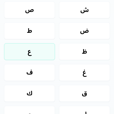
ش
ص
ض
ط
ظ
ع
غ
ف
ق
ك