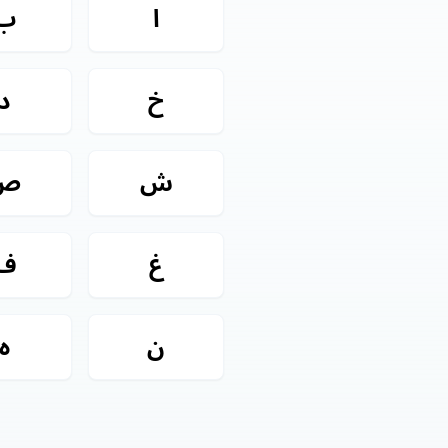
ا
ب
خ
د
ش
ص
غ
ف
ن
ه