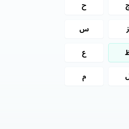
ح
س
ع
م