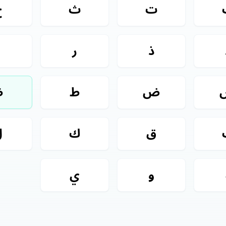
ت
ث
ج
ذ
ر
ز
ض
ط
ظ
ق
ك
ل
و
ي