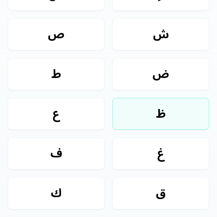
ش
ص
ض
ط
ظ
ع
غ
ف
ق
ك