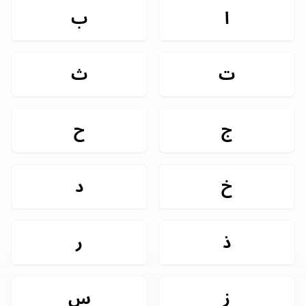
ا
ب
ت
ث
ج
ح
خ
د
ذ
ر
ز
س