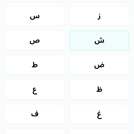
ز
س
ش
ص
ض
ط
ظ
ع
غ
ف