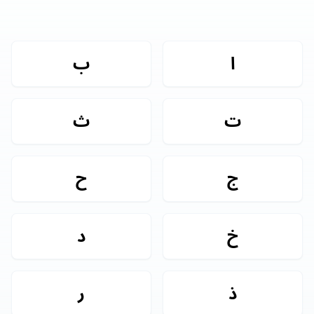
ا
ب
ت
ث
ج
ح
خ
د
ذ
ر