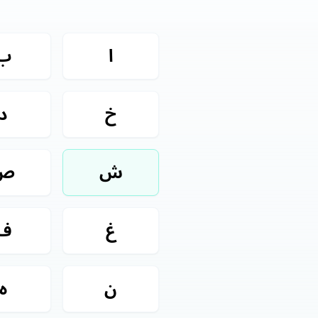
ا
ب
خ
د
ش
ص
غ
ف
ن
ه