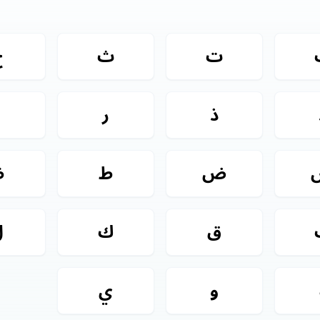
ت
ث
ج
ذ
ر
ز
ض
ط
ظ
ق
ك
ل
و
ي