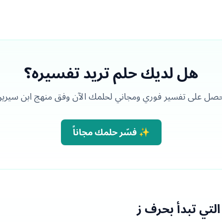
هل لديك حلم تريد تفسيره؟
صل على تفسير فوري ومجاني لحلمك الآن وفق منهج ابن سيري
✨ فسّر حلمك مجاناً
لتي تبدأ بحرف ز