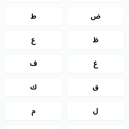
ض
ط
ظ
ع
غ
ف
ق
ك
ل
م