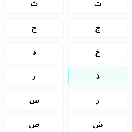
ت
ث
ج
ح
خ
د
ذ
ر
ز
س
ش
ص