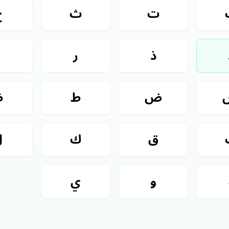
ت
ث
ج
ذ
ر
ز
ض
ط
ظ
ق
ك
ل
و
ي