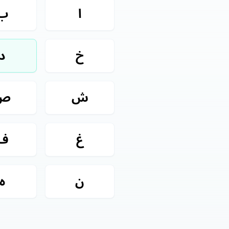
ا
ب
خ
د
ش
ص
غ
ف
ن
ه