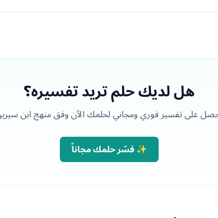
هل لديك حلم تريد تفسيره؟
صل على تفسير فوري ومجاني لحلمك الآن وفق منهج ابن سيري
✨ فسّر حلمك مجاناً