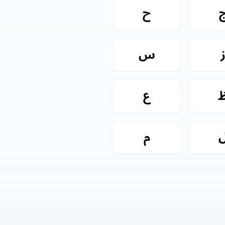
ح
س
ع
م