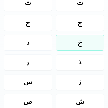
ت
ث
ج
ح
خ
د
ذ
ر
ز
س
ش
ص