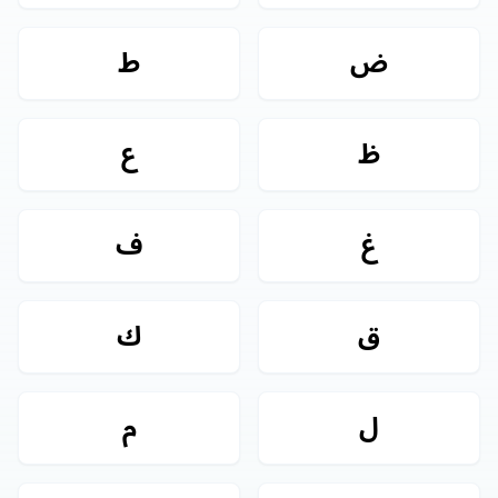
ض
ط
ظ
ع
غ
ف
ق
ك
ل
م