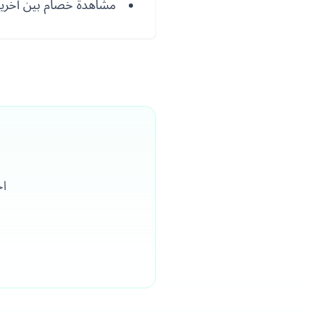
مشاهدة خصام بين آخري
اح