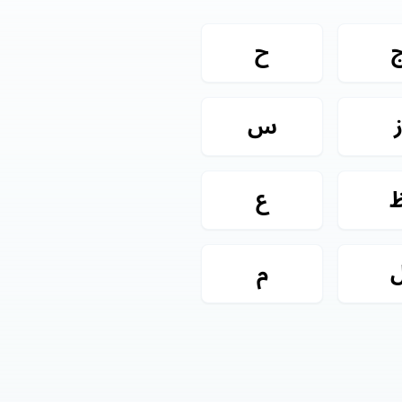
ح
س
ع
م