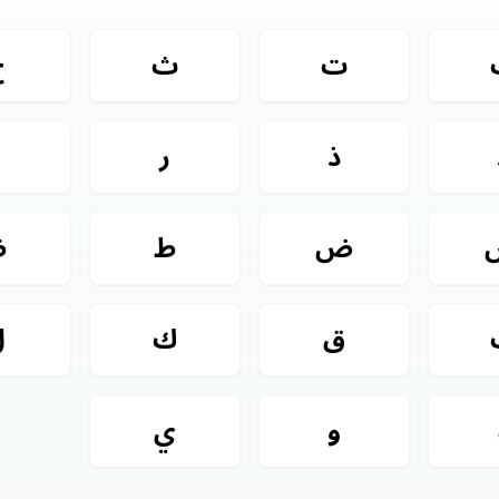
ت
ث
ج
ذ
ر
ز
ض
ط
ظ
ق
ك
ل
و
ي