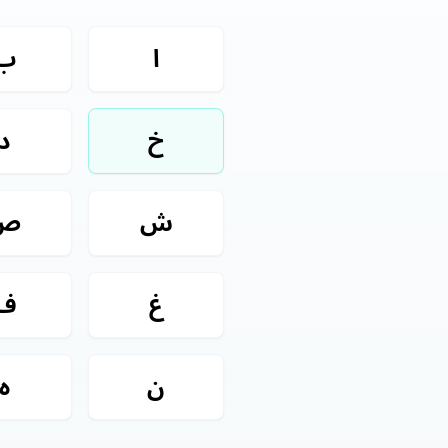
ا
ب
خ
د
ش
ص
غ
ف
ن
ه