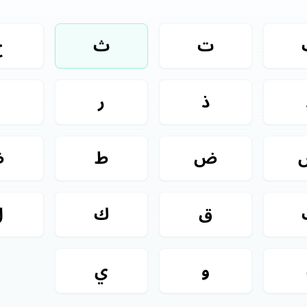
ت
ث
ج
ذ
ر
ز
ض
ط
ظ
ق
ك
ل
و
ي