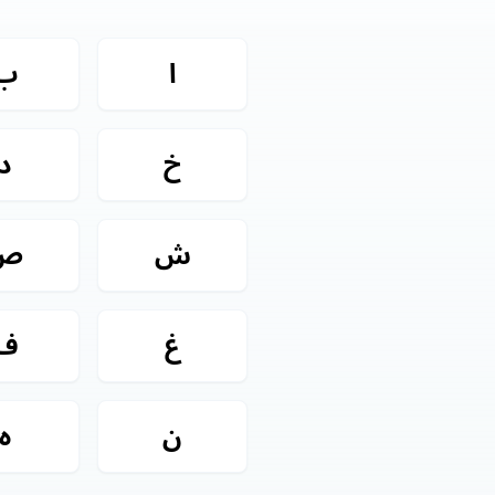
ا
ب
خ
د
ش
ص
غ
ف
ن
ه