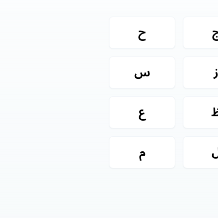
ح
س
ع
م