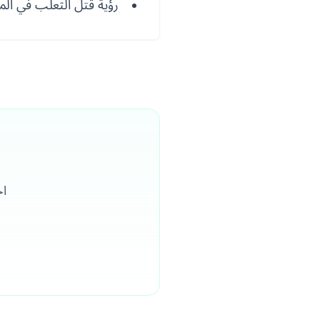
رؤية قتل الثعلب في المن
اح