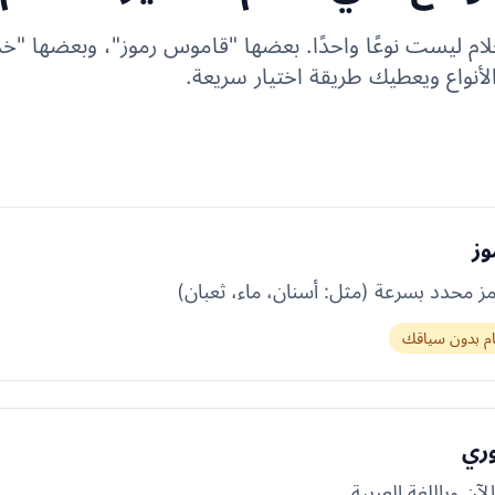
حلام ليست نوعًا واحدًا. بعضها "قاموس رموز"، وبعضها "
أنواع ويعطيك طريقة اختيار سريعة.
وز
مز محدد بسرعة (مثل: أسنان، ماء، ثعبان)
م بدون سياقك
وري
لآن وباللغة العربية