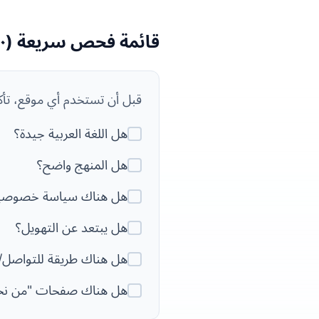
قائمة فحص سريعة (١٠ ثوان)
قبل أن تستخدم أي موقع، تأك
هل اللغة العربية جيدة؟
هل المنهج واضح؟
هل هناك سياسة خصوصي
هل يبتعد عن التهويل؟
هل هناك طريقة للتواصل/
هل هناك صفحات "من نحن