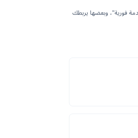
خدمة فورية"، وبعضها يربطك