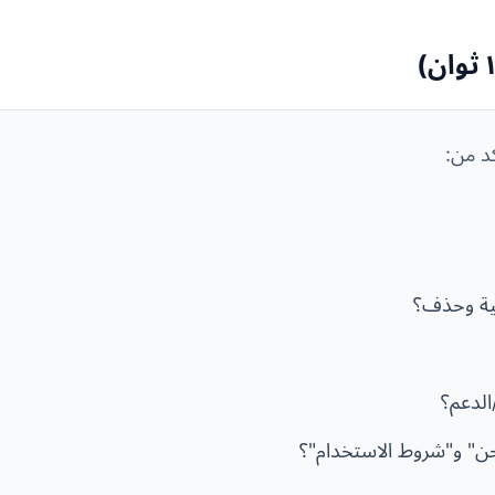
د من:
ة وحذف؟
الدعم؟
" و"شروط الاستخدام"؟