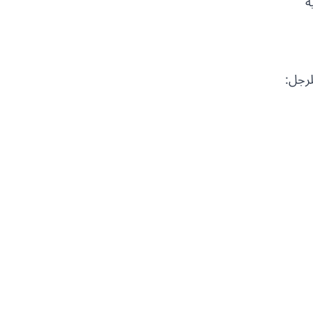
ة
لرجل: