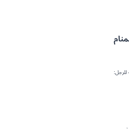
منام
 للرجل: